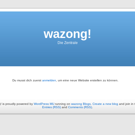
wazong!
Die Zentrale
Du musst dich zuerst
anmelden
, um eine neue Website erstellen zu können.
! is proudly powered by
WordPress MU
running on
wazong Blogs
.
Create a new blog
and join in 
Entries (RSS)
and
Comments (RSS)
.